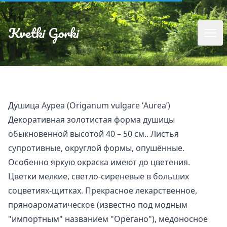
Kvetki Gorki
Душица Ауреа (Origanum vulgarе ‘Aurea’)
Декоративная золотистая форма душицы
обыкновенной высотой 40 – 50 см.. Листья
супротивные, округлой формы, опушённые.
Особенно яркую окраска имеют до цветения.
Цветки мелкие, светло-сиреневые в больших
соцветиях-щитках. Прекрасное лекарственное,
пряноароматическое (известно под модным
"импортным" названием "Орегано"), медоносное