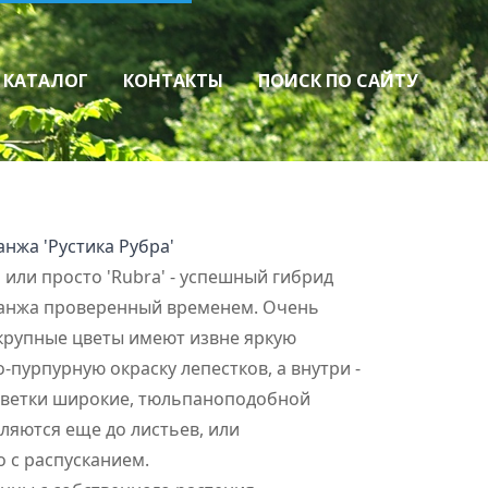
КАТАЛОГ
КОНТАКТЫ
ПОИСК ПО САЙТУ
аз
Хвойные и лиственные
Лиственные
Хвойные
Виноград, ягодные
нжа 'Рустика Рубра'
Виноград
Ягодные
a' или просто 'Rubra' - успешный гибрид
анжа проверенный временем. Очень
крупные цветы имеют извне яркую
-пурпурную окраску лепестков, а внутри -
цветки широкие, тюльпаноподобной
ляются еще до листьев, или
 с распусканием.