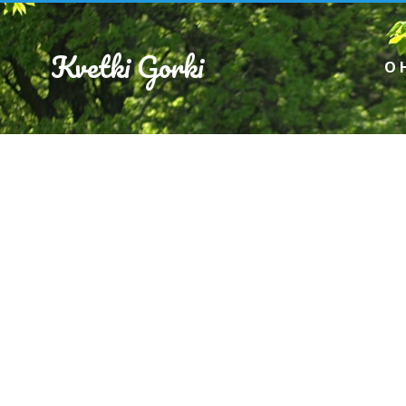
Kvetki Gorki
О 