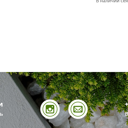
В наличии сея
и
ь