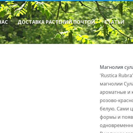
НАС
ДОСТАВКА РАСТЕНИЙ ПОЧТОЙ
СТАТЬИ
Многолетники
Как сделать зак
Декоративные травы
Прайслист
Ирисы
Лилейники
Флоксы
Магнолия сула
Хосты
Прочие многолетники
'Rustica Rubr
Папоротники
магнолии Сул
Астры многолетние (Aster sp.)
Пионы
ароматные и 
розово-красно
белую. Сами 
формы и появ
одновременно