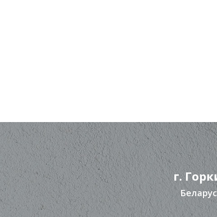
г. Горк
Беларус