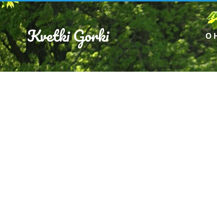
Kvetki Gorki
О 