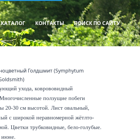
КАТАЛОГ
КОНТАКТЫ
ПОИСК ПО САЙТУ
аз
Хвойные и лиственные
Лиственные
Хвойные
Виноград, ягодные
ноцветный Голдшмит (Symphytum
Виноград
Ягодные
Goldsmith)
бующий ухода, коврововидный
 Многочисленные ползущие побеги
ы 20-30 см высотой. Лист овальный,
ный с широкой неравномерной жётлто-
ой. Цветки трубковидные, бело-голубые.
- июне.