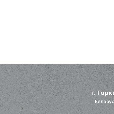
г. Горк
Беларус