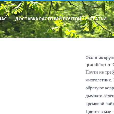
НАС
ДОСТАВКА РАСТЕНИЙ ПОЧТОЙ
СТАТЬИ
Многолетники
Как сделать зак
Декоративные травы
Прайслист
Ирисы
Лилейники
Флоксы
Окопник круп
Хосты
Прочие многолетники
grandiflorum 
Папоротники
Почти
не тре
Астры многолетние (Aster sp.)
Пионы
многолетник.
образуют ковр
дымчато-зеле
кремовой кайм
Цветет в мае 