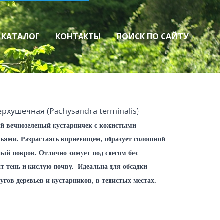
КАТАЛОГ
КОНТАКТЫ
ПОИСК ПО САЙТУ
аз
Хвойные и лиственные
Лиственные
Хвойные
Виноград, ягодные
рхушечная (Рachysandra terminalis)
Виноград
Ягодные
ый вечнозеленый кустарничек с кожистыми
ьями. Разрастаясь корневищем, образует сплошной
ый покров. Отлично зимует под снегом без
т тень и кислую почву. Идеальна для обсадки
гов деревьев и кустарников, в тенистых местах.