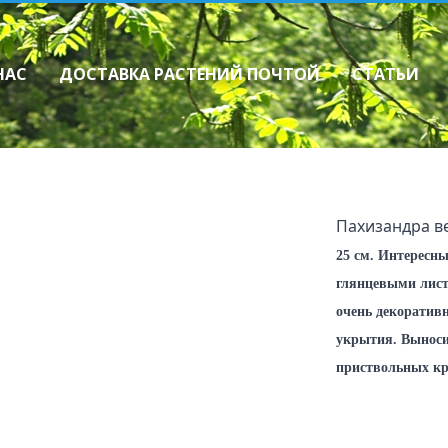
НАС
ДОСТАВКА РАСТЕНИЙ ПОЧТОЙ
СТАТЬИ
Многолетники
Как сделать зак
Декоративные травы
Прайслист
Ирисы
Лилейники
Флоксы
Пахизандра ве
Хосты
Прочие многолетники
25 см
. Интересн
Папоротники
глянцевыми лист
Астры многолетние (Aster sp.)
Пионы
очень декоративн
укрытия. Выноси
приствольных кру