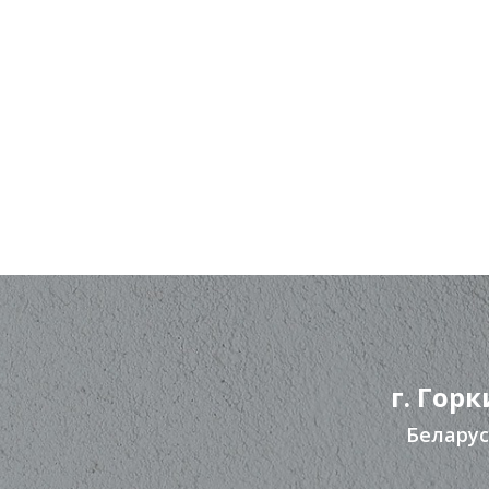
г. Горк
Беларус