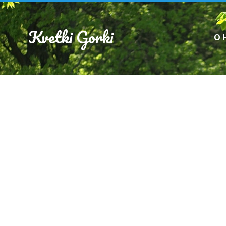
Kvetki Gorki
О 