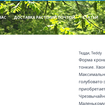
НАС
ДОСТАВКА РАСТЕНИЙ ПОЧТОЙ
СТАТЬИ
Многолетники
Как сделать зак
Декоративные травы
Прайслист
Ирисы
Лилейники
Флоксы
Тедди, Teddy
Хосты
Прочие многолетники
Форма кроны
Папоротники
тонкие. Хво
Астры многолетние (Aster sp.)
Пионы
Максимальны
голубовато-
приобретает
Чрезвычайно
Маленькому 