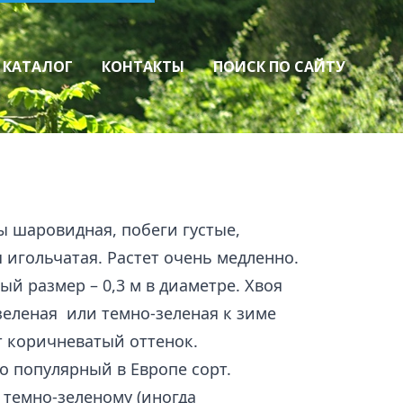
КАТАЛОГ
КОНТАКТЫ
ПОИСК ПО САЙТУ
аз
Хвойные и лиственные
Лиственные
Хвойные
Виноград, ягодные
Виноград
Ягодные
 шаровидная, побеги густые,
я игольчатая. Растет очень медленно.
й размер – 0,3 м в диаметре. Хвоя
зеленая или темно-зеленая к зиме
 коричневатый оттенок.
 популярный в Европе сорт.
темно-зеленому (иногда