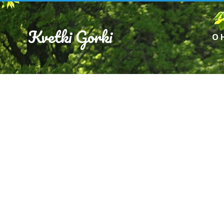
Kvetki Gorki
О 