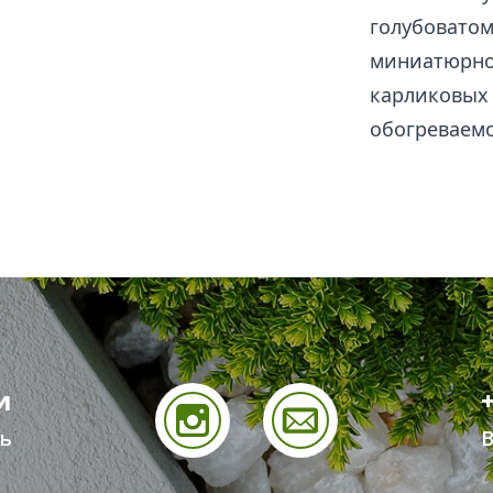
голубоватом
миниатюрном
карликовых 
обогреваемо
и
ь