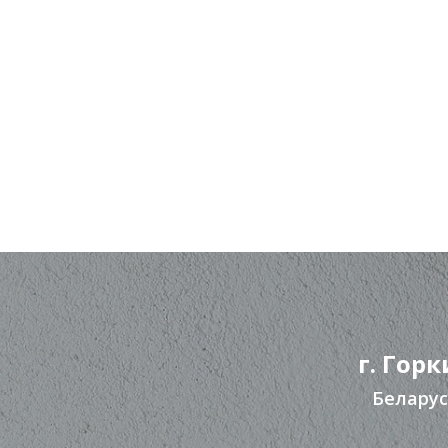
г. Горк
Беларус